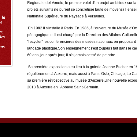
Regionale del Veneto, le premier volet d'un projet ambitieux sur l
projets suivants ne purent se concrétiser faute de moyens) Il ense
Nationale Supérieure du Paysage à Versailles.
, la
ue
En 1982 il s'installe à Paris. En 1986, à l'ouverture du Musée d'Orsay
re,
pédagogique et il est chargé par la Direction des Affaires Cultur
les
e
"recycler" les conférencières des musées nationaux en proposant 
ans
langage plastique.Son enseignement s'est toujours fait dans le cadr
60 ans, jour après jour, il n'a jamais cessé de peindre.
Sa première exposition a eu lieu à la galerie Jeanne Bucher en 19
régulièrement à Auxerre, mais aussi à Paris, Oslo, Chicago, Le Cair
sa première rétrospective au musée d'Auxerre.Une nouvelle exposi
2013 à Auxerre en l'Abbaye Saint-Germain.