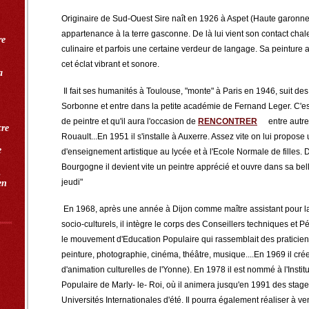
Originaire de Sud-Ouest Sire naît en 1926 à Aspet (Haute garonne)
appartenance à la terre gasconne. De là lui vient son contact chale
re
culinaire et parfois une certaine verdeur de langage. Sa peinture a 
cet éclat vibrant et sonore.
a
Il fait ses humanités à Toulouse, "monte" à Paris en 1946, suit de
Sorbonne et entre dans la petite académie de Fernand Leger. C'est
de peintre et qu'il aura l'occasion de
RENCONTRER
entre autre
cre
Rouault...En 1951 il s'installe à Auxerre. Assez vite on lui propose
e
d'enseignement artistique au lycée et à l'Ecole Normale de filles. D
Bourgogne il devient vite un peintre apprécié et ouvre dans sa 
.
jeudi"
en
En 1968, après une année à Dijon comme maître assistant pour la
socio-culturels, il intègre le corps des Conseillers techniques et
le mouvement d'Education Populaire qui rassemblait des praticiens
peinture, photographie, cinéma, théâtre, musique....En 1969 il cré
d'animation culturelles de l'Yonne). En 1978 il est nommé à l'Instit
Populaire de Marly- le- Roi, où il animera jusqu'en 1991 des stag
Universités Internationales d'été. Il pourra également réaliser à ve