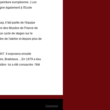
a peinture européenne. ( Les
igne également à l'Ecole
, il fait partie de l'équipe
elles des Musées de France de
un cycle de stages sur le
e de l'atelier et depuis plus de
47. Il exposera ensuite
e, Bratislava.....En 1979 a lieu
tion lui a été consacrée l'été
Connexion