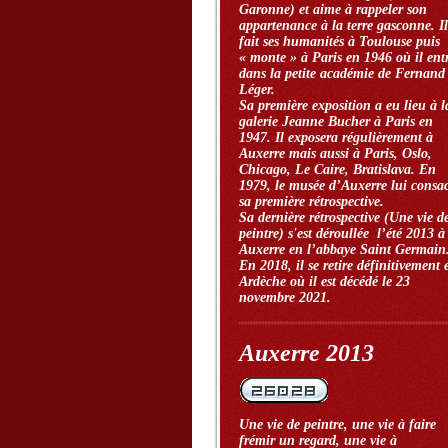
Garonne) et aime à rappeler son
appartenance à la terre gasconne. Il
fait ses humanités à Toulouse puis
« monte » à Paris en 1946 où il ent
dans la petite académie de Fernand
Léger.
Sa première exposition a eu lieu à l
galerie Jeanne Bucher à Paris en
1947. Il exposera régulièrement à
Auxerre mais aussi à Paris, Oslo,
Chicago, Le Caire, Bratislava. En
1979, le musée d’Auxerre lui consa
sa première rétrospective.
Sa dernière rétrospective (Une vie d
peintre) s'est déroullée l’été 2013 à
Auxerre en l’abbaye Saint Germain
En 2018, il se retire définitivement 
Ardèche où il est décédé le 23
novembre 2021.
Auxerre 2013
Une vie de peintre, une vie à faire
frémir un regard, une vie à