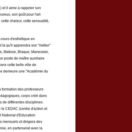
 et il aime à rappeler son
ureux, son goût pour l'art
cette chaleur, cette sensualité,
s cours d'esthétique en
 là qu'il apprendra son "métier"
s, Matisse, Braque, Manessier,
 un poste de maître auxiliaire
ans cette belle ville de
belle demeure une "Académie du
 formation des professeurs
 Pédagogiques, corps créé dans
 de différentes disciplines:
e le CEDAC (centre d'action et
ut National d'Education
es mensuels et dirigera des
nise, en partenariat avec la